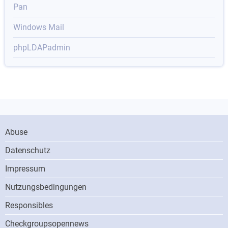
Pan
Windows Mail
phpLDAPadmin
Footer
Abuse
Menu
Datenschutz
Impressum
Nutzungsbedingungen
Responsibles
ONN
Checkgroupsopennews