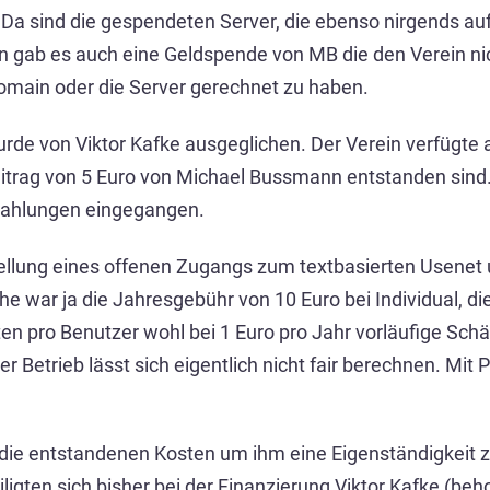
e. Da sind die gespendeten Server, die ebenso nirgends 
gab es auch eine Geldspende von MB die den Verein nic
Domain oder die Server gerechnet zu haben.
wurde von Viktor Kafke ausgeglichen. Der Verein verfügt
beitrag von 5 Euro von Michael Bussmann entstanden sind.
 Zahlungen eingegangen.
ellung eines offenen Zugangs zum textbasierten Usenet u
e war ja die Jahresgebühr von 10 Euro bei Individual, die
sten pro Benutzer wohl bei 1 Euro pro Jahr vorläufige Sc
 Betrieb lässt sich eigentlich nicht fair berechnen. Mit
 die entstandenen Kosten um ihm eine Eigenständigkeit z
gten sich bisher bei der Finanzierung Viktor Kafke (beh