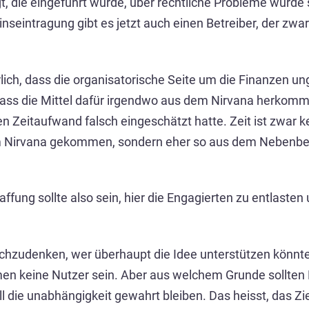
gt, die eingeführt wurde, über rechtliche Probleme wurde
inseintragung gibt es jetzt auch einen Betreiber, der zwar 
rlich, dass die organisatorische Seite um die Finanzen u
, dass die Mittel dafür irgendwo aus dem Nirvana herkomm
n Zeitaufwand falsch eingeschätzt hatte. Zeit ist zwar kei
dem Nirvana gekommen, sondern eher so aus dem Nebenbei.
affung sollte also sein, hier die Engagierten zu entlasten
achzudenken, wer überhaupt die Idee unterstützen könnte
men keine Nutzer sein. Aber aus welchem Grunde sollten 
e unabhängigkeit gewahrt bleiben. Das heisst, das Ziel b